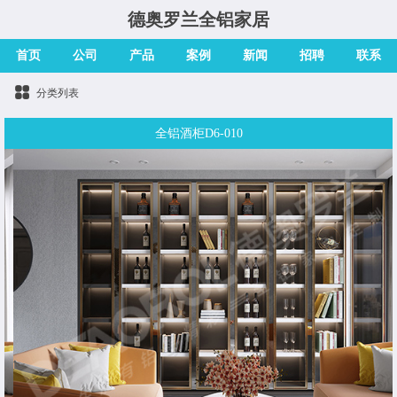
德奥罗兰全铝家居
首页
公司
产品
案例
新闻
招聘
联系
分类列表
全铝酒柜D6-010