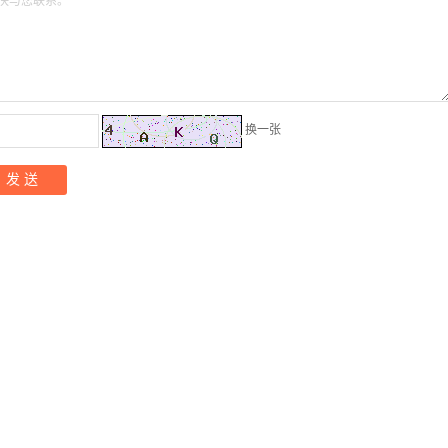
快与您联系。
换一张