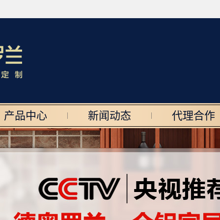
产品中心
新闻动态
代理合作
客厅全铝家居
公司新闻
卧室全铝家居
行业新闻
书房全铝家居
家居常识
浴室全铝家居
橱柜全铝家居