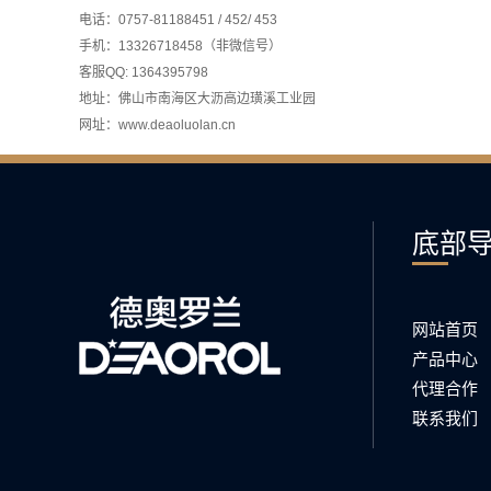
电话：0757-81188451 / 452/ 453
手机：13326718458（非微信号）
客服QQ: 1364395798
地址：佛山市南海区大沥高边璜溪工业园
网址：www.deaoluolan.cn
底部
网站首页
产品中心
代理合作
联系我们