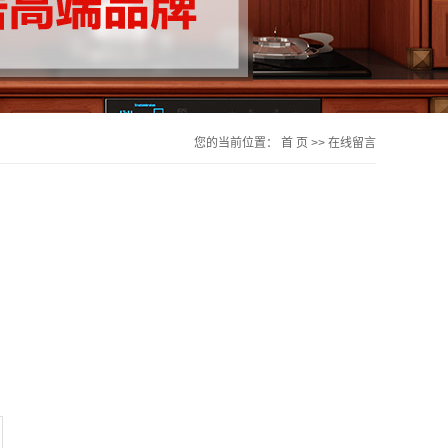
您的当前位置：
首 页
>> 在线留言