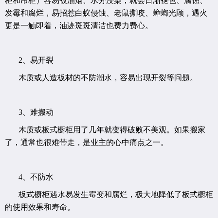
柜和吊柜）容易被油烟、水分浸染，就会日渐褪色、腐蚀、
发霉和腐烂，易招惹白蚁侵蚀、老鼠撕咬、蟑螂光顾，遇火
更是一触即着，油迹斑斑清洁也费力费心。
2、
易开裂
木质或人造板材的不防潮水，容易出现开裂等问题。
3、难搬动
木质或板式橱柜用了几年就变得破败不美观。如果搬家
了，通常也很难带走，是业主的心中痛点之一。
4、不防水
板式橱柜遇水易发生霉变和腐烂，极大地降低了板式橱柜
的使用效果和寿命。