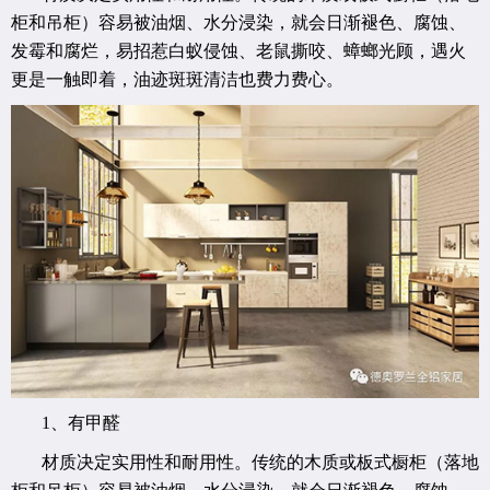
柜和吊柜）容易被油烟、水分浸染，就会日渐褪色、腐蚀、
发霉和腐烂，易招惹白蚁侵蚀、老鼠撕咬、蟑螂光顾，遇火
更是一触即着，油迹斑斑清洁也费力费心。
1、
有甲醛
材质决定实用性和耐用性。传统的木质或板式橱柜（落地